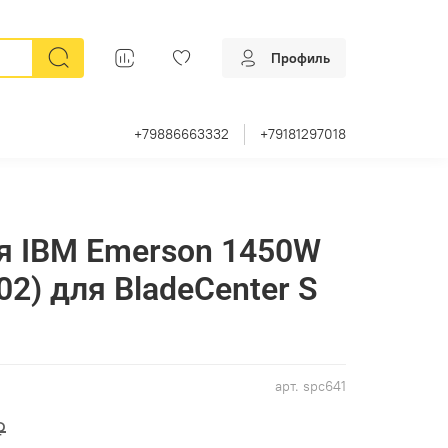
Профиль
+79886663332
+79181297018
я IBM Emerson 1450W
2) для BladeCenter S
арт.
spc641
₽