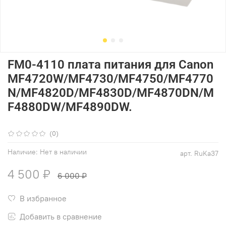
FM0-4110 плата питания для Canon
MF4720W/MF4730/MF4750/MF4770
N/MF4820D/MF4830D/MF4870DN/M
F4880DW/MF4890DW.
(0)
Наличие:
Нет в наличии
арт.
RuKa37
4 500 ₽
6 000 ₽
В избранное
Добавить в сравнение