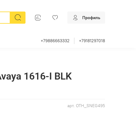
Профиль
+79886663332
+79181297018
vaya 1616-I BLK
арт.
OTH_SNEG495