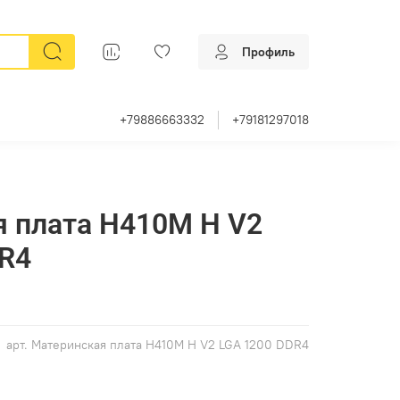
Профиль
+79886663332
+79181297018
 плата H410M H V2
DR4
арт.
Материнская плата H410M H V2 LGA 1200 DDR4