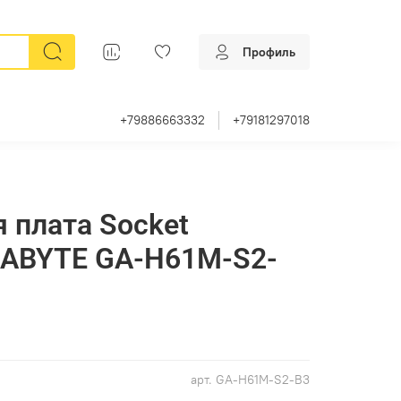
Профиль
+79886663332
+79181297018
 плата Socket
GABYTE GA-H61M-S2-
арт.
GA-H61M-S2-B3