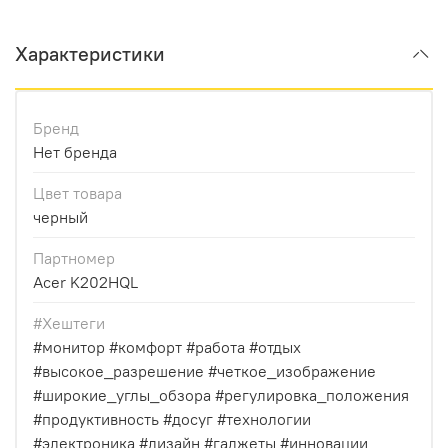
Характеристики
Бренд
Нет бренда
Цвет товара
черный
Партномер
Acer K202HQL
#Хештеги
#монитор #комфорт #работа #отдых
#высокое_разрешение #четкое_изображение
#широкие_углы_обзора #регулировка_положения
#продуктивность #досуг #технологии
#электроника #дизайн #гаджеты #инновации