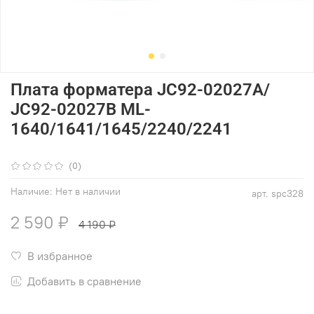
Плата форматера JC92-02027A/
JC92-02027B ML-
1640/1641/1645/2240/2241
(0)
Наличие:
Нет в наличии
арт.
spc328
2 590 ₽
4 190 ₽
В избранное
Добавить в сравнение