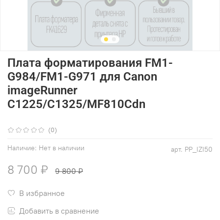
Плата форматирования FM1-
G984/FM1-G971 для Canon
imageRunner
C1225/C1325/MF810Cdn
(0)
Наличие:
Нет в наличии
арт.
PP_IZI50
8 700 ₽
9 800 ₽
В избранное
Добавить в сравнение