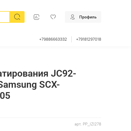
Профиль
+79886663332
+79181297018
тирования JC92-
Samsung SCX-
205
арт.
PP_IZI278