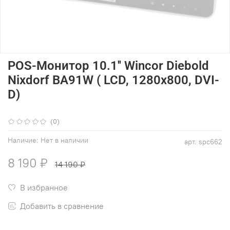
POS-Монитор 10.1'' Wincor Diebold
Nixdorf BA91W ( LCD, 1280x800, DVI-
D)
(0)
Наличие:
Нет в наличии
арт.
spc662
8 190 ₽
14 190 ₽
В избранное
Добавить в сравнение