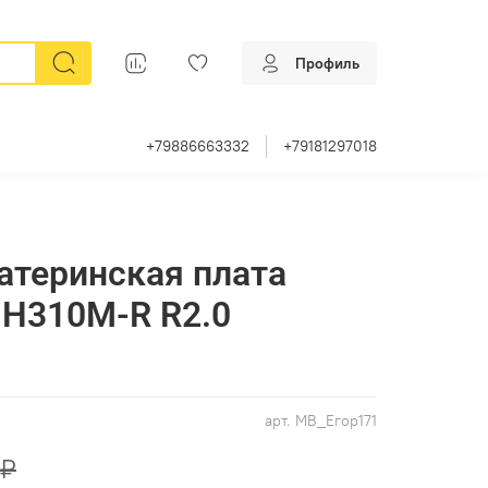
Профиль
+79886663332
+79181297018
атеринская плата
 H310M-R R2.0
арт.
MB_Егор171
 ₽