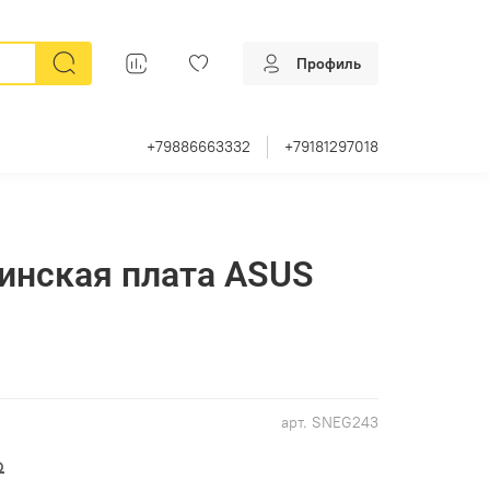
Профиль
+79886663332
+79181297018
инская плата ASUS
арт.
SNEG243
₽