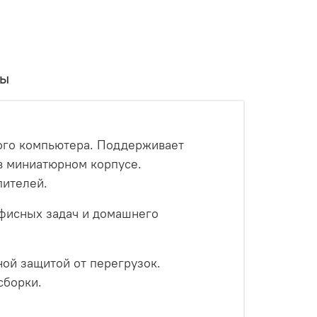
вы
ого компьютера. Поддерживает
в миниатюрном корпусе.
пителей.
фисных задач и домашнего
ой защитой от перегрузок.
сборки.