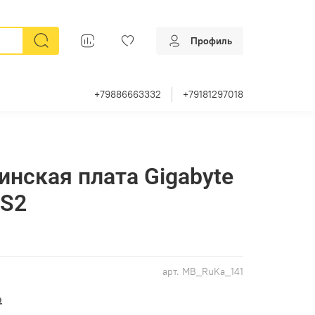
Профиль
+79886663332
+79181297018
инская плата Gigabyte
S2
арт.
MB_RuKa_141
₽