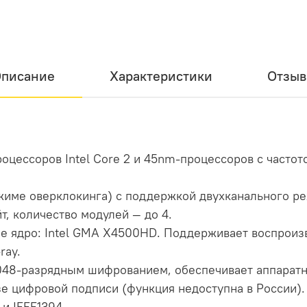
писание
Характеристики
Отзы
цессоров Intel Core 2 и 45nm-процессоров с частот
ежиме оверклокинга) с поддержкой двухканального 
т, количество модулей — до 4.
е ядро: Intel GMA X4500HD. Поддерживает воспроизв
ray.
048-разрядным шифрованием, обеспечивает аппарат
е цифровой подписи (функция недоступна в России).
 и IEEE1394.