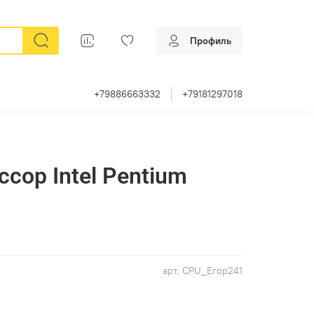
Профиль
+79886663332
+79181297018
сор Intel Pentium
арт.
CPU_Егор241