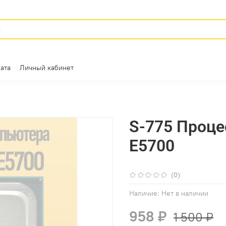
ата
Личный кабинет
S-775 Процес
E5700
(0)
Наличие:
Нет в наличии
958 ₽
1 500 ₽