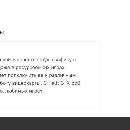
вы
олучить качественную графику в
аже в ресурсоемких играх.
яет подключить ее к различным
оту видеокарты. С Palit GTX 550
их любимых играх.