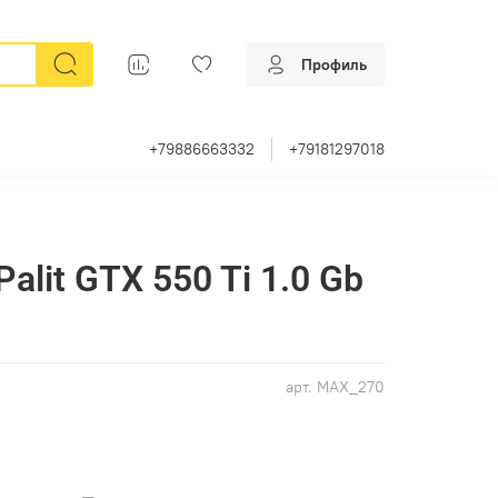
Профиль
+79886663332
+79181297018
alit GTX 550 Ti 1.0 Gb
арт.
MAX_270