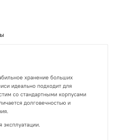
вы
табильное хранение больших
писи идеально подходит для
стим со стандартными корпусами
тличается долговечностью и
ия.
я эксплуатации.