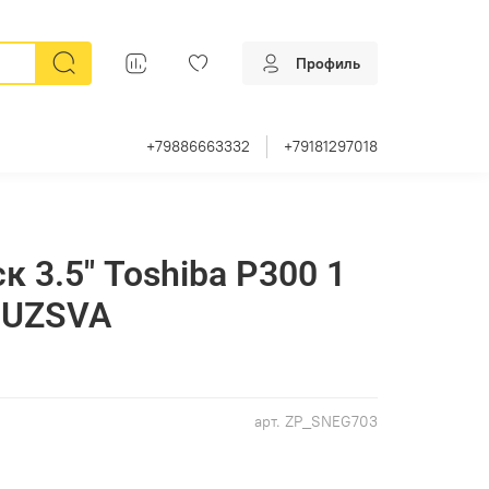
Профиль
+79886663332
+79181297018
 3.5" Toshiba P300 1
0UZSVA
арт.
ZP_SNEG703